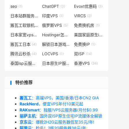
seo
ChatGPT
Evoxt优惠码
(1)
(3)
(2)
日本站群服务器
印度VPS
VIRCS
(9)
(1)
(2)
搬瓦工软银机房
俄罗斯VPS
免费换机房
(4)
(5)
(1)
日本家宽vps
Hostinger怎么样
美国家庭原生ip
(3)
(2)
(1)
搬瓦工日本
解锁日本游戏
免费换IP
(4)
(1)
(1)
腾讯云秒杀
LOCVPS
双ISP
(4)
(1)
(14)
泰国isp云服务器
日本原生IP服务器
香港VPS
(1)
(1)
(36)
特价推荐
搬瓦工
：高端VPS，美国/香港/日本CN2 GIA
RackNerd
，便宜VPS年付10美元起
RAKsmart
：独服/VPS云服务器/月付$0.99
丽萨主机
：国外双ISP原生住宅IP流媒体全解锁
京东云
：爆款2H2G云服务器低至35元/年!
阿里云
：秒杀！2核2G服务器38元/年