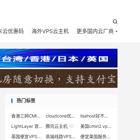


东云优惠码
海外VPS云主机
更多国内云厂商
热门标签
香港三网CMI
cloudcone优惠码
lisahost好不好
(16)
(2)
(2)
LightLayer 官网
腾讯云主机
美国cmin2 vps
(1)
(2)
(1)
英国便宜VPS
高端线路VPS
便宜美国服务器
(1)
(1)
(2)