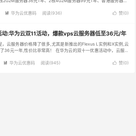
2G2M服务器36元1年、2核4G2M服务器99元1年、香港服务器99
38元一年，云服务器CPU内存...
0
华为云优惠码
阅读(936)
赞(
0
)


动:华为云双11活动，爆款vps云服务器低至36元/年
促，云服务器价格降了很多,尤其是新推出的Flexus L实例和X实例,云
了36元一年,性价比非常高！ 在华为云的双十一优惠活动中，云服务
云服务器以其高性能、高可靠性和高可扩...
华为云优惠码
阅读(945)
赞(
0
)

