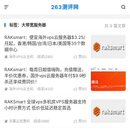
263测评网


标签：大带宽服务器
共 9 篇文章
RAKsmart：便宜海外vps云服务器$3.25/
月起，香港/韩国/台湾/日本/美国等35个数
据中心
海外VPS云主机
阅读(385)
赞(
0
)


RAKsmart：每周日超值嗨购，充值赠送，
半价优惠券，国外vps云服务器年付$9.9秒
杀还享续费同价！
海外VPS云主机
阅读(430)
赞(
0
)


RAKSmart 全球vps多机房VPS服务器支持
小时计费方式 低价低延迟稳定首选
天翼云优惠码
阅读(486)
赞(
0
)

