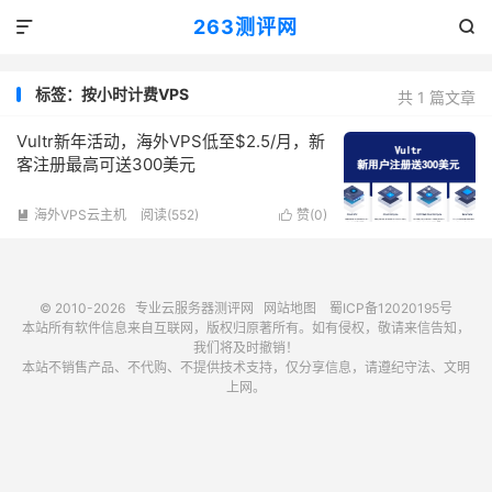
263测评网


标签：按小时计费VPS
共 1 篇文章
Vultr新年活动，海外VPS低至$2.5/月，新
客注册最高可送300美元
海外VPS云主机
阅读(552)
赞(
0
)


© 2010-2026
专业云服务器测评网
网站地图
蜀ICP备12020195号
本站所有软件信息来自互联网，版权归原著所有。如有侵权，敬请来信告知，
我们将及时撤销！
本站不销售产品、不代购、不提供技术支持，仅分享信息，请遵纪守法、文明
上网。