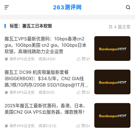
263测评网


标签：搬瓦工日本软银
共 4 篇文章
搬瓦工VPS最新优惠码：1Gbps香港cn2
gia，10Gbps美国 cn2 gia，10Gbps日本
软银，高端线路助力企业运营
海外VPS云主机
阅读(430)
赞(
2
)


搬瓦工 DC99 机房限量版新套餐
(BIGGERBOX)：$34.5/年，CN2 GIA线
路,1核/1G内存/20GB SSD/1Gbps@1T月流
量
海外VPS云主机
阅读(510)
赞(
2
)


2025年搬瓦工最新优惠码，香港、日本、
美国CN2 GIA VPS云服务器，爆款推荐！
海外VPS云主机
阅读(1312)
赞(
0
)

