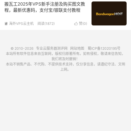
搬瓦工2025年VPS新手注册及购买图文教
程，最新优惠码，支付宝/银联支付教程
海外VPS云主机
阅读(1872)
赞(
0
)


© 2010-2026
专业云服务器测评网
网站地图
蜀ICP备12020195号
本站所有软件信息来自互联网，版权归原著所有。如有侵权，敬请来信告知，
我们将及时撤销！
本站不销售产品、不代购、不提供技术支持，仅分享信息，请遵纪守法、文明
上网。