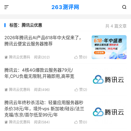
263测评网


标签：腾讯云优惠
共 4 篇文章
2026年腾讯云AI产品618年中大促来了，
腾讯云便宜云服务器推荐
腾讯云优惠码
阅读(202)
赞(
0
)


腾讯云：4核4G爆款云服务器79元/
年,CPU负载无限制,开箱即用,高带宽
腾讯云优惠码
阅读(496)
赞(
2
)


腾讯云年终秒杀活动：轻量应用服务器秒
杀价38元/年，境外vps 新加坡/硅谷/法兰
克福/东京/首尔低至99元/年
腾讯云优惠码
阅读(584)
赞(
0
)

