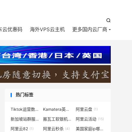


东云优惠码
海外VPS云主机
更多国内云厂商
热门标签
Tiktok运营数据好，双isp家宽住宅美国原生IP
Kamatera英国原生ip
阿里云盘
(1)
(1)
(1)
新加坡站群服务器
搬瓦工软银机房
阿里云活动
(1)
(4)
(15)
阿里云82
阿里云秒杀
美国家庭ip哪里有
(1)
(4)
(1)