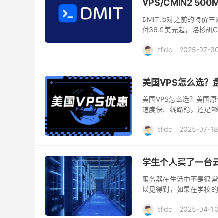
VPS/CMIN2 50
DMIT.io对之前的特价
付36.9美元起，洛杉矶C
提供的产品包括独立服务器
tfidc
2025-07-3
美国VPS怎么选？盘
美国VPS怎么选？美国原
速度快、线路稳，还足够
用户而言，电信CN2、联通A
tfidc
2025-07-18
学生个人买了一台
服务器在生活中不是很常
以见得到，如果在学校的
于刚入门的小伙伴来说，
tfidc
2025-04-1