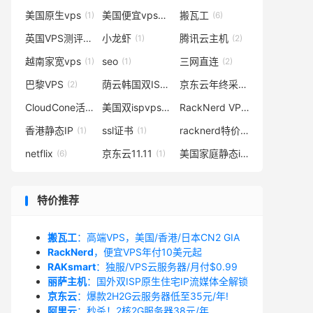
美国原生vps
美国便宜vps
搬瓦工
(1)
(3)
(6)
英国VPS测评
小龙虾
腾讯云主机
(2)
(1)
(2)
越南家宽vps
seo
三网直连
(1)
(1)
(2)
巴黎VPS
荫云韩国双ISP住宅VPS
京东云年终采购季
(2)
(1)
(1)
CloudCone活动
美国双ispvps
RackNerd VPS
(1)
(1)
(1)
香港静态IP
ssl证书
racknerd特价vps
(1)
(1)
(1)
netflix
京东云11.11
美国家庭静态ip哪里有
(6)
(1)
(1)
特价推荐
搬瓦工
：高端VPS，美国/香港/日本CN2 GIA
RackNerd
，便宜VPS年付10美元起
RAKsmart
：独服/VPS云服务器/月付$0.99
丽萨主机
：国外双ISP原生住宅IP流媒体全解锁
京东云
：爆款2H2G云服务器低至35元/年!
阿里云
：秒杀！2核2G服务器38元/年