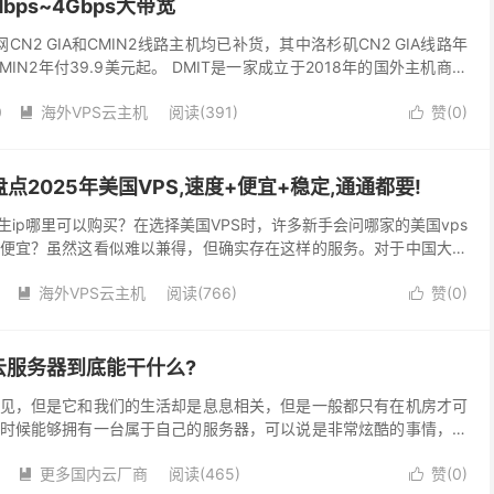
0Mbps~4Gbps大带宽
三网CN2 GIA和CMIN2线路主机均已补货，其中洛杉矶CN2 GIA线路年
MIN2年付39.9美元起。 DMIT是一家成立于2018年的国外主机商，
租用、云服务...
0
海外VPS云主机
阅读(391)
赞(
0
)


点2025年美国VPS,速度+便宜+稳定,通通都要!
生ip哪里可以购买？在选择美国VPS时，许多新手会问哪家的美国vps
便宜？虽然这看似难以兼得，但确实存在这样的服务。对于中国大陆
S4837、AS9929以及移动AS5...
海外VPS云主机
阅读(766)
赞(
0
)


云服务器到底能干什么?
见，但是它和我们的生活却是息息相关，但是一般都只有在机房才可
时候能够拥有一台属于自己的服务器，可以说是非常炫酷的事情，对
买了一台云服务器后，到底能做些什么？别急，今天小编就为...
0
更多国内云厂商
阅读(465)
赞(
0
)

