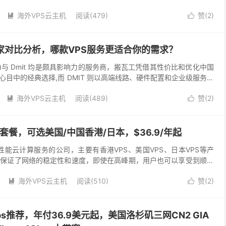
海外VPS云主机
阅读(479)
赞(
2
)


T商家对比分析，哪款VPS服务更适合你的需求？
host)与 Dmit 均是颇具影响力的服务商，搬瓦工凭借其性价比和优化中国
目中的经典选择,而 DMIT 则以高端线路、硬件配置和企业级服务闻
区别是什么?接下来将从网...
海外VPS云主机
阅读(489)
赞(
2
)


S套餐，可选美国/中国香港/日本，$36.9/年起
性能云计算服务的公司，主要有香港VPS、美国VPS、日本VPS等产
，保证了网络的稳定性和速度，即使在高峰期，用户也可以享受到顺畅
ayPal、支付宝、信用卡等付款方式。 ...
7
海外VPS云主机
阅读(510)
赞(
2
)


ps推荐，年付36.9美元起，美国洛杉矶三网CN2 GIA