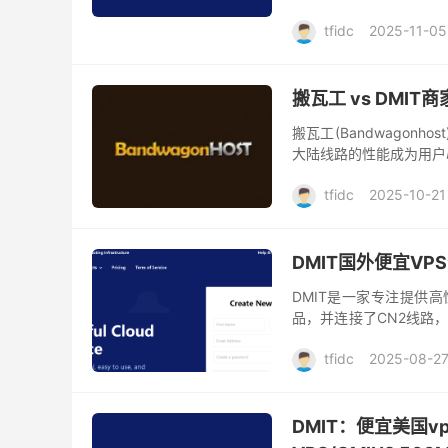
EB.WEE 提...
tfidc
2025-11-05
搬瓦工 vs DMI
搬瓦工(Bandwagon
大陆线路的性能成为用户心
名。那么,两者之间的主要
tfidc
2025-10-21
DMIT国外便宜VP
DMIT是一家专注提供高
品，并连接了CN2线路
的网络体验。商家支持使用P
tfidc
2025-08-2
DMIT：便宜美国v