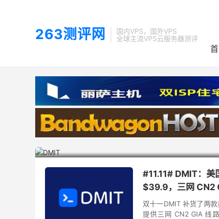
263测评网
国内VPS，国外VPS
全球主流VPS云服务器测评
首
7

DMIT
#11.11# DMIT：
$39.9，三网 CN2 
双十一DMIT 补货了两款美国
提供三网 CN2 GIA 