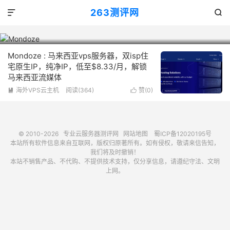
1

263测评网


Mondoze
Mondoze : 马来西亚vps服务器，双isp住
宅原生IP，纯净IP，低至$8.33/月，解锁
马来西亚流媒体
海外VPS云主机
阅读(364)
赞(
0
)


© 2010-2026
专业云服务器测评网
网站地图
蜀ICP备12020195号
本站所有软件信息来自互联网，版权归原著所有。如有侵权，敬请来信告知，
我们将及时撤销！
本站不销售产品、不代购、不提供技术支持，仅分享信息，请遵纪守法、文明
上网。