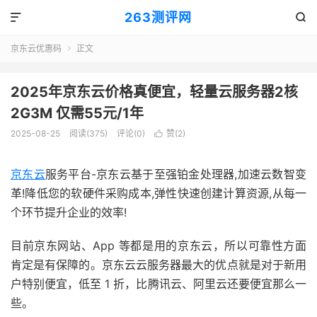
263测评网


京东云优惠码
正文

2025年京东云价格真便宜，轻量云服务器2核
2G3M 仅需55元/1年
2025-08-25
阅读(375)
评论(0)
赞(
2
)

京东云
服务平台-京东云基于至强铂金处理器,加速云数智变
革!降低您的软硬件采购成本,弹性快速创建计算资源,从每一
个环节提升企业的效率!
目前京东网站、App 等都是用的京东云，所以可靠性方面
肯定是有保障的。京东云云服务器最大的优点就是对于新用
户特别便宜，低至 1 折，比腾讯云、阿里云还要便宜那么一
些。