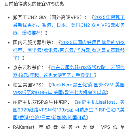
目前值得购买的便宜VPS优惠：
搬瓦工CN2 GIA（国外高速VPS）：《
2025年搬瓦工
最新优惠码，香港、日本、美国CN2 GIA VPS云服务
器，爆款推荐！
》
国内云服务器秒杀：《
2025年国内好用且优质的VPS
推荐，阿里云/腾讯云/京东云/华为云,看这篇文章就够
了！
》
京东云秒杀价：《
京东云服务器618省钱攻略，云服务
器49元/年起，这也太便宜了，手慢无！
》
便宜美国VPS：《
RackNerd黑五促销 国外KVM 美国
VPS低至$10.99/年 美国/欧洲七大机房可以选
》
丽萨主机双ISP原生住宅IP：《
丽萨主机LisaHost：美
国9929线路VPS年付179元起,可选原生IP ISP住宅IP,美
国/香港/台湾/日本/新加坡/韩国可选
》
RAKsmart 年终云服务器大促 VPS低至