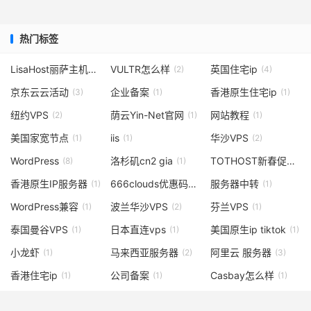
热门标签
LisaHost丽萨主机：美国9929/美国4837
VULTR怎么样
英国住宅ip
(2)
(1)
(4)
京东云云活动
企业备案
香港原生住宅ip
(3)
(1)
(1)
纽约VPS
荫云Yin-Net官网
网站教程
(2)
(1)
(1)
美国家宽节点
iis
华沙VPS
(1)
(1)
(2)
WordPress
洛杉矶cn2 gia
TOTHOST新春促销
(8)
(1)
(1)
香港原生IP服务器
666clouds优惠码
服务器中转
(1)
(2)
(1)
WordPress兼容
波兰华沙VPS
芬兰VPS
(1)
(2)
(1)
泰国曼谷VPS
日本直连vps
美国原生ip tiktok
(1)
(1)
(1)
小龙虾
马来西亚服务器
阿里云 服务器
(1)
(2)
(3)
香港住宅ip
公司备案
Casbay怎么样
(1)
(1)
(1)