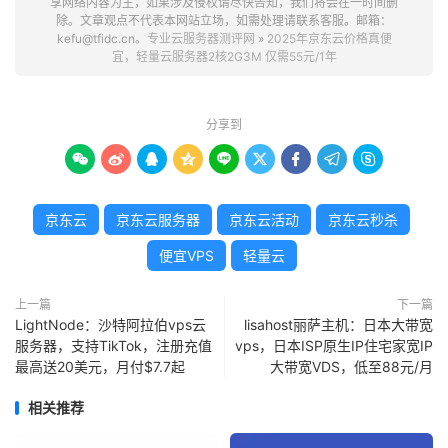
享网络内容为主，如果涉及侵权请尽快告知，我们将会在一时间删
除。文章观点不代表本网站立场，如需处理请联系客服。邮箱：
kefu@tfidc.cn。
专业云服务器测评网
»
2025年京东云价格真便
宜，轻量云服务器2核2G3M 仅需55元/1年
分享到









京东云
京东云服务器
京东云活动
京东云秒杀
便宜VPS
轻量云
上一篇
下一篇
LightNode：沙特阿拉伯vps云
lisahost丽萨主机：日本大带宽
服务器，支持TikTok，注册充值
vps，日本ISP原生IP住宅家宽IP
最高送20美元，月付$7.7起
大带宽VDS，低至88元/月
相关推荐