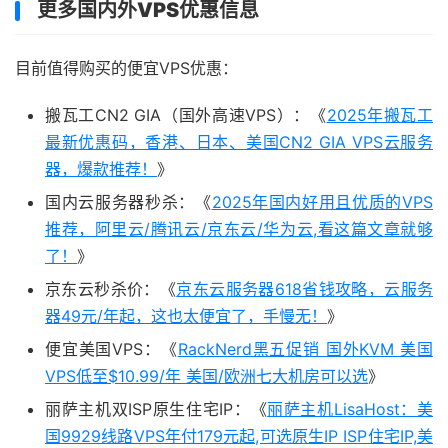
更多国内外VPS优惠信息
目前值得购买的便宜VPS优惠：
搬瓦工CN2 GIA（国外高速VPS）：《
2025年搬瓦工
最新优惠码，香港、日本、美国CN2 GIA VPS云服务
器，爆款推荐！
》
国内云服务器秒杀：《
2025年国内好用且优质的VPS
推荐，阿里云/腾讯云/京东云/华为云,看这篇文章就够
了！
》
京东云秒杀价：《
京东云服务器618省钱攻略，云服务
器49元/年起，这也太便宜了，手慢无！
》
便宜美国VPS：《
RackNerd黑五促销 国外KVM 美国
VPS低至$10.99/年 美国/欧洲七大机房可以选
》
丽萨主机双ISP原生住宅IP：《
丽萨主机LisaHost：美
国9929线路VPS年付179元起,可选原生IP ISP住宅IP,美