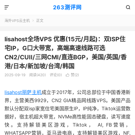
263测评网


海外VPS云主机
正文

lisahost全场VPS 优惠(15元/月起)：双ISP住
宅IP，G口大带宽，高端高速线路可选
CN2/CUII/三网CMI/直连BGP，美国/英国/香
港/日本/新加坡/台湾/韩国
2025-09-19
阅读(420)
评论(0)
赞(
2
)

lisahost丽萨主机
成立于2017年，公司总部位于中国香港新
界，主营美西9929，CN2 GIA精品网线路VPS。美国产品
默认分配双isp家宽住宅美国原生IP，IP纯净，Tiktok运营数
据好，宿主机超大带宽，NVMe高性能固态硬盘，读写速度
快。支持解锁美区游戏，Tiktok， AI, FB营销，
WHATSAPP营销，亚马逊电商，支持解锁美区游戏，NF,