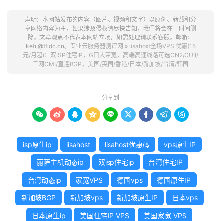
声明：本网站发布的内容（图片、视频和文字）以原创、转载和分
享网络内容为主，如果涉及侵权请尽快告知，我们将会在一时间删
除。文章观点不代表本网站立场，如需处理请联系客服。邮箱：
kefu@tfidc.cn。
专业云服务器测评网
»
lisahost全场VPS 优惠(15
元/月起)：双ISP住宅IP，G口大带宽，高端高速线路可选CN2/CUII/
三网CMI/直连BGP，美国/英国/香港/日本/新加坡/台湾/韩国
分享到









isp原生ip
lisahost
lisahost优惠码
vps原生IP
丽萨主机动态ip
双isp住宅ip
台湾住宅IP
台湾动态ip
家宽VPS
德国vps
德国原生IP
新加坡BGP
新加坡vps
新加坡原生IP
日本vps
日本原生ip
美国住宅IP VPS
美国家宽 VPS