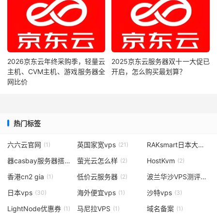
2026京东云年终采购季，轻量云
2025京东云服务器双十一大促已
主机、CVM主机、游戏服务器全
开启，怎么购买最划算？
网比价
热门标签
六六云官网
英国家宽vps
RAKsmart日本大带宽
(1)
(21)
(
器casbay服务器搭建
萤光云怎么样
HostKvm
(1)
(2)
(2)
香港cn2 gia
低价云服务器
波兰华沙VPS测评洛
(1)
(2)
(2)
日本vps
海外便宜vps
沙特vps
(30)
(1)
(3)
LightNode优惠券
马尼拉VPS
域名备案
(1)
(1)
(1)