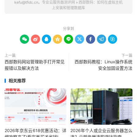
kefu@tfidc.cn。
专业云服务器测评网
»
西部数码：如何在虚拟主机
上安装和管理数据库
分享到









上一篇
下一篇
西部数码网站管理助手打开常见
西部数码教程：Linux操作系统
报错以及解决方法
安全加固设置方法
相关推荐
2026年京东云618优惠活动：详
2026年个人或企业云服务器怎么
细攻略来了!看完再买才省钱!
选？云服务器选购避坑指南