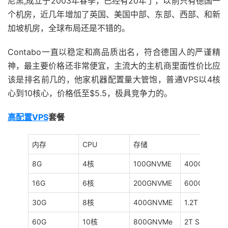
尼黑,成立于2003年春季，已经有20年了，以前只有德国一
个机房，近几年增加了英国、美国中部、东部、西部、和新
加坡机房，全球布局还是不错的。
Contabo一直以稳定和高品质出名，符合德国人的严谨精
神，最主要价格还非常便宜，主流大的主机商里面性价比应
该是排名前几的，他家机器配置量大管饱，普通VPS以4核
心到10核心，价格低至$5.5，极具竞争力的。
高配置VPS
套餐
内存
CPU
存储
8G
4核
100GNVME
400G SSD
16G
6核
200GNVME
600G SSD
30G
8核
400GNVME
1.2T SSD
60G
10核
800GNVMe
2T SSD