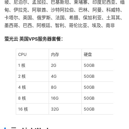
坡、尼泊尔、孟加拉、巴基斯坦、柬埔寨、印度尼西亚、缅
甸、伊拉克、阿联酋、沙特阿拉伯、巴林、阿曼、科威特、
卡塔尔、英国、俄罗斯、法国、希腊、保加利亚、土耳其、
墨西哥、巴西、阿根廷、智利、哥伦比亚、埃及、南非
萤光云 英国VPS服务器套餐：
CPU
内存
硬盘
带宽
1 核
2G
50GB
50M
2 核
4G
50GB
100M
4 核
8G
50GB
100M
8 核
16G
50GB
100M
16 核
32G
50GB
100M