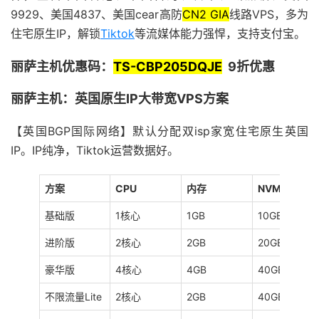
9929、美国4837、美国cear高防
CN2 GIA
线路VPS，多为
住宅原生IP，解锁
Tiktok
等流媒体能力强悍，支持支付宝。
丽萨主机优惠码
：
TS-CBP205DQJE
9折优惠
丽萨主机：英国原生IP大带宽VPS方案
【英国BGP国际网络】默认分配双isp家宽住宅原生英国
IP。IP纯净，Tiktok运营数据好。
方案
CPU
内存
NVMe
基础版
1核心
1GB
10GB
进阶版
2核心
2GB
20GB
豪华版
4核心
4GB
40GB
不限流量Lite
2核心
2GB
40GB