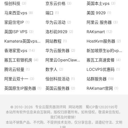
恒创科技
京东云价格
英国本土vps
(3)
(3)
(3)
马来西亚vps
端口
美国 9929
(8)
(1)
(1)
家庭住宅IP
华为云活动
阿里云 服务器
(1)
(2)
(3)
英国ISP VPS
洛杉矶9929
RAKsmart
(3)
(2)
(12)
Kamatera英国vps
网站教程
HostKvm服务器
(1)
(1)
(2)
香港家宽vps
华为云服务器
新加坡原生ip的vps
(14)
(2)
(2)
搬瓦工软银机房
阿里云OpenClaw一键部署
搬瓦工高速套餐
(4)
(2)
(4)
腾讯云轻量
数字人
LOCVPS优惠码
(1)
(2)
(1)
阿里云双十一
恒创科技活动
站群服务器
(3)
(1)
(19)
英国原生IP服务器
英国云服务器
RAKsmart官网
(1)
(2)
(1)
© 2010-2026
专业云服务器测评网
网站地图
蜀ICP备12020195号
本站所有软件信息来自互联网，版权归原著所有。如有侵权，敬请来信告知，
我们将及时撤销！
本站不销售产品、不代购、不提供技术支持，仅分享信息，请遵纪守法、文明
上网。