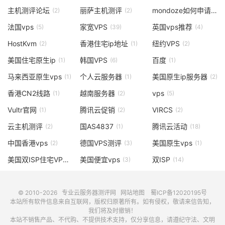
主机测评论坛
丽萨主机测评
mondoze如何申请原生住宅ip
(2)
(2)
法国vps
家宽VPS
英国vps推荐
(5)
(39)
(4)
HostKvm
香港住宅ip地址
纽约VPS
(2)
(1)
(2)
美国住宅原生ip
韩国VPS
百度
(1)
(6)
(1)
马来西亚原生vps
个人云服务器
美国原生ip服务器
(1)
(1)
(2)
香港CN2线路
越南服务器
vps
(1)
(2)
(5)
Vultr官网
腾讯云促销
VIRCS
(1)
(2)
(2)
云主机测评
国AS4837
腾讯云活动
(2)
(1)
(18)
中国香港vps
德国VPS测评
美国原生vps
(2)
(3)
(1)
美国双ISP住宅VPS
美国便宜vps
双ISP
(1)
(3)
(14)
© 2010-2026
专业云服务器测评网
网站地图
蜀ICP备12020195号
本站所有软件信息来自互联网，版权归原著所有。如有侵权，敬请来信告知，
我们将及时撤销！
本站不销售产品、不代购、不提供技术支持，仅分享信息，请遵纪守法、文明