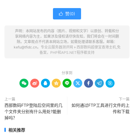
赞(
0
)

声明：本网站发布的内容（图片、视频和文字）以原创、转载和分
享网络内容为主，如果涉及侵权请尽快告知，我们将会在一时间删
除。文章观点不代表本网站立场，如需处理请联系客服。邮箱：
kefu@tfidc.cn。
专业云服务器测评网
»
西部数码超便宜香港主机,免
备案，PHP和APS.NET程序都支持
分享到









上一篇
下一篇
西部数码FTP登陆后空间里的几
如何通过FTP工具进行文件的上
个文件夹分别有什么用处?能删
传和下载
掉吗？
相关推荐