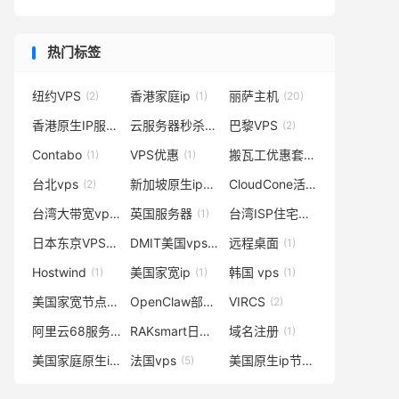
热门标签
纽约VPS
香港家庭ip
丽萨主机
(2)
(1)
(20)
香港原生IP服务器
云服务器秒杀
巴黎VPS
(1)
(1)
(2)
Contabo
VPS优惠
搬瓦工优惠套餐
(1)
(1)
(4)
台北vps
新加坡原生ip的vps
CloudCone活动
(2)
(2)
(1)
台湾大带宽vps
英国服务器
台湾ISP住宅原生IP
(1)
(1)
(1)
日本东京VPS测评
DMIT美国vps
远程桌面
(2)
(2)
(1)
Hostwind
美国家宽ip
韩国 vps
(1)
(1)
(1)
美国家宽节点购买
OpenClaw部署教程
VIRCS
(1)
(1)
(2)
阿里云68服务器
RAKsmart日本大带宽
域名注册
(2)
(1)
(1)
美国家庭原生ip
法国vps
美国原生ip节点
(1)
(5)
(1)