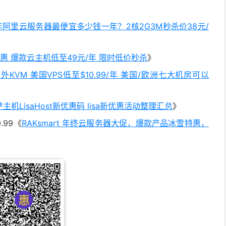
5年阿里云服务器最便宜多少钱一年？2核2G3M秒杀价38元/
惠 爆款云主机低至49元/年 限时低价秒杀
》
 国外KVM 美国VPS低至$10.99/年 美国/欧洲七大机房可以
萨主机LisaHost新优惠码 lisa新优惠活动整理汇总
》
.99《
RAKsmart 年终云服务器大促，爆款产品冰雪特惠，
》