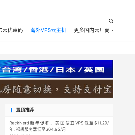


东云优惠码
海外VPS云主机
更多国内云厂商
置顶推荐
RackNerd新年促销：美国便宜VPS低至$11.29/
年, 裸机服务器低至$64.95/月