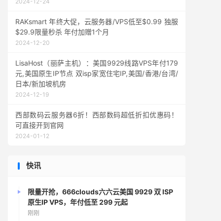
2024-12-24
RAKsmart 年终大促，云服务器/VPS低至$0.99 独服
$29.9限量秒杀 年付加赠1个月
2024-12-20
LisaHost（丽萨主机）：美国9929线路VPS年付179
元,美国原生IP节点 双isp家宽住宅IP,美国/香港/台湾/
日本/新加坡机房
2024-12-19
西部数码云服务器6折！西部数码超低折扣优惠码！
可直接开到官网
2024-01-12
快讯
限量开抢，666clouds六六云美国 9929 双 ISP
原生IP VPS，年付低至 299 元起
刚刚