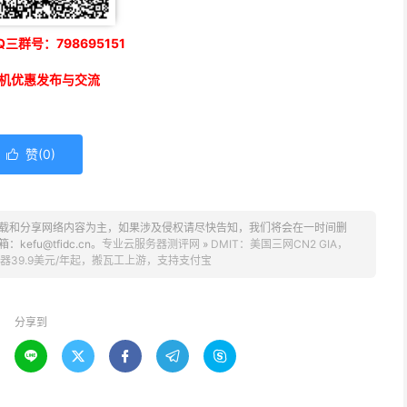
三群号：798695151
机优惠发布与交流
赞(
0
)

载和分享网络内容为主，如果涉及侵权请尽快告知，我们将会在一时间删
u@tfidc.cn。
专业云服务器测评网
»
DMIT：美国三网CN2 GIA，
服务器39.9美元/年起，搬瓦工上游，支持支付宝
分享到




