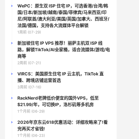
WePC：原生双 ISP 住宅 IP，可选香港/台湾/韩
国/日本/新加坡/越南/泰国/菲律宾/马来西亚/印
尼/阿联酋/澳大利亚/美国/英国/加拿大、西班牙/
法国/德国，支持各大流媒体平台解锁
1周前 (07-29)
新加坡住宅 IP VPS 推荐！丽萨主机双 ISP 线
路，解锁TikTok/AI全家桶，适合流媒体/游戏/电
商等
2周前 (07-21)
VIRCS：美国原生住宅 IP 云主机，TikTok 直
播、跨境店铺运营首选
3周前 (07-16)
RackNerd老牌低价便宜的国外VPS，低至
$21.99/年，可切换IP，洛杉矶等多机房
1个月前 (06-29)
2026年京东云618优惠活动：详细攻略来了!看
完再买才省钱!
1个月前 (06-23)