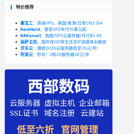
特价推荐
搬瓦工
：高端VPS，美国/香港/日本CN2 GIA
RackNerd
，便宜VPS年付10美元起
RAKsmart
：独服/VPS云服务器/月付$0.99
丽萨主机
：国外双ISP原生住宅IP流媒体全解锁
京东云
：爆款2H2G云服务器低至35元/年!
阿里云
：秒杀！2核2G服务器38元/年