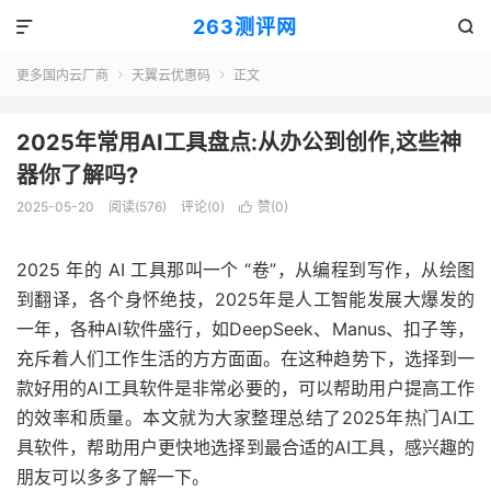
263测评网


更多国内云厂商
天翼云优惠码
正文


2025年常用AI工具盘点:从办公到创作,这些神
器你了解吗?
2025-05-20
阅读(576)
评论(0)
赞(
0
)

2025 年的 AI 工具那叫一个 “卷”，从编程到写作，从绘图
到翻译，各个身怀绝技，2025年是人工智能发展大爆发的
一年，各种AI软件盛行，如DeepSeek、Manus、扣子等，
充斥着人们工作生活的方方面面。在这种趋势下，选择到一
款好用的AI工具软件是非常必要的，可以帮助用户提高工作
的效率和质量。本文就为大家整理总结了2025年热门AI工
具软件，帮助用户更快地选择到最合适的AI工具，感兴趣的
朋友可以多多了解一下。