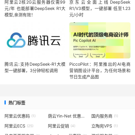
阿里云2核2G云服务器仅需99
京东云全面上线DeepSeek
元/年 也能部署DeepSeek R1大
R1/V3模型，一键部署 低至1.23
模型,亲测有效！
元/小时
腾讯云:支持DeepSeek-R1大模
PiccoPilot：阿里推出的AI电商
型一键部署，3分钟轻松调用
营销图设计平台，为任何场景和
节日生成产品图
热门标签
阿里云优惠码
荫云Yin-Net 优惠码
国内服务商
(1)
(1)
(1)
阿里云ECS
阿里云促销
立陶宛VPS
(25)
(4)
(1)