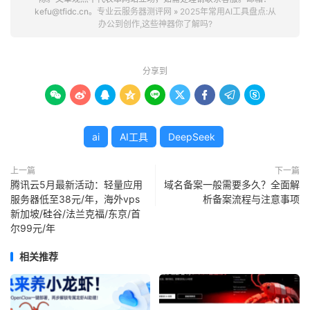
kefu@tfidc.cn。
专业云服务器测评网
»
2025年常用AI工具盘点:从
办公到创作,这些神器你了解吗?
分享到









ai
AI工具
DeepSeek
上一篇
下一篇
腾讯云5月最新活动：轻量应用
域名备案一般需要多久？全面解
服务器低至38元/年，海外vps
析备案流程与注意事项
新加坡/硅谷/法兰克福/东京/首
尔99元/年
相关推荐