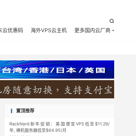


东云优惠码
海外VPS云主机
更多国内云厂商
置顶推荐
RackNerd新年促销：美国便宜VPS低至$11.29/
年, 裸机服务器低至$64.95/月