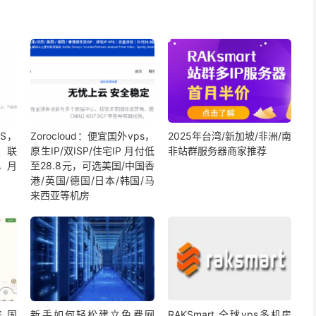
PS，
Zorocloud：便宜国外vps，
2025年台湾/新加坡/非洲/南
k，联
原生IP/双ISP/住宅IP 月付低
非站群服务器商家推荐
路，月
至28.8元，可选美国/中国香
港/英国/德国/日本/韩国/马
来西亚等机房
美国
新手如何轻松建立免费网
RAKSmart 全球vps多机房