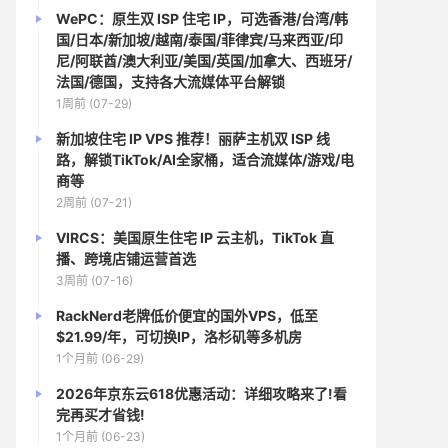
WePC：原生双 ISP 住宅 IP，可选香港/台湾/韩
国/日本/新加坡/越南/泰国/菲律宾/马来西亚/印
尼/阿联酋/澳大利亚/美国/英国/加拿大、西班牙/
法国/德国，支持各大流媒体平台解锁
1周前 (07-29)
新加坡住宅 IP VPS 推荐！丽萨主机双 ISP 线
路，解锁TikTok/AI全家桶，适合流媒体/游戏/电
商等
2周前 (07-21)
VIRCS：美国原生住宅 IP 云主机，TikTok 直
播、跨境店铺运营首选
3周前 (07-16)
RackNerd老牌低价便宜的国外VPS，低至
$21.99/年，可切换IP，洛杉矶等多机房
1个月前 (06-29)
2026年京东云618优惠活动：详细攻略来了!看
完再买才省钱!
1个月前 (06-23)