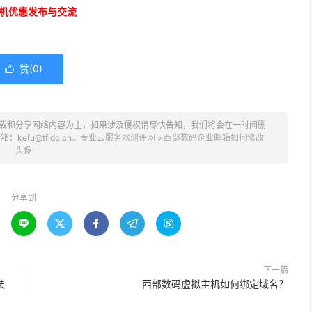
机优惠发布与交流
赞(
0
)

载和分享网络内容为主，如果涉及侵权请尽快告知，我们将会在一时间删
fu@tfidc.cn。
专业云服务器测评网
»
西部数码企业邮箱如何修改
头像
分享到





下一篇
法
西部数码虚拟主机如何绑定域名？