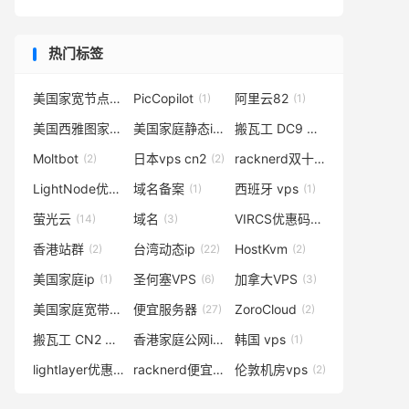
热门标签
美国家宽节点
PicCopilot
阿里云82
(1)
(1)
(1)
美国西雅图家宽vps
美国家庭静态ip哪里有
搬瓦工 DC9 CN2 GIA
(1)
(1)
(4)
Moltbot
日本vps cn2
racknerd双十一
(2)
(2)
(1)
LightNode优惠券
域名备案
西班牙 vps
(1)
(1)
(1)
萤光云
域名
VIRCS优惠码
(14)
(3)
(1)
香港站群
台湾动态ip
HostKvm
(2)
(22)
(2)
美国家庭ip
圣何塞VPS
加拿大VPS
(1)
(6)
(3)
美国家庭宽带固定ip
便宜服务器
ZoroCloud
(1)
(27)
(2)
搬瓦工 CN2 GIA
香港家庭公网ip
韩国 vps
(4)
(1)
(1)
lightlayer优惠码
racknerd便宜VPS
伦敦机房vps
(8)
(1)
(2)