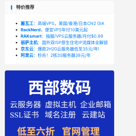
特价推荐
搬瓦工
：高端VPS，美国/香港/日本CN2 GIA
RackNerd
，便宜VPS年付10美元起
RAKsmart
：独服/VPS云服务器/月付$0.99
丽萨主机
：国外双ISP原生住宅IP流媒体全解锁
京东云
：爆款2H2G云服务器低至35元/年!
阿里云
：秒杀！2核2G服务器38元/年