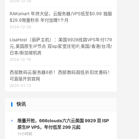
2024-12-24
RAKsmart 年终大促，云服务器/VPS低至$0.99 独服
$29.9限量秒杀 年付加赠1个月
2024-12-20
LisaHost（丽萨主机）：美国9929线路VPS年付179
元,美国原生IP节点 双isp家宽住宅IP,美国/香港/台湾/
日本/新加坡机房
2024-12-19
西部数码云服务器6折！西部数码超低折扣优惠码！
可直接开到官网
2024-01-12
快讯
限量开抢，666clouds六六云美国 9929 双 ISP
原生IP VPS，年付低至 299 元起
11小时前